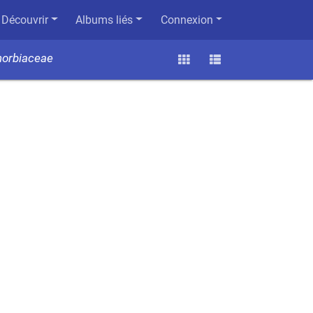
Découvrir
Albums liés
Connexion
horbiaceae