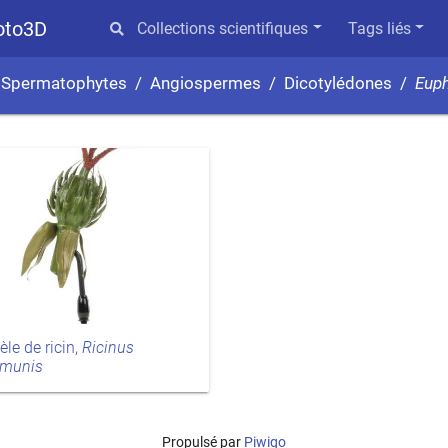
hoto3D
Collections scientifiques
Tags liés
Spermatophytes
Angiospermes
Dicotylédones
Eup
le de ricin,
Ricinus
munis
Propulsé par
Piwigo