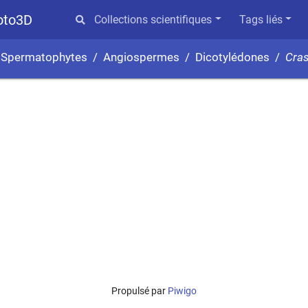
hoto3D
Collections scientifiques
Tags liés
Spermatophytes
Angiospermes
Dicotylédones
Cra
Propulsé par
Piwigo