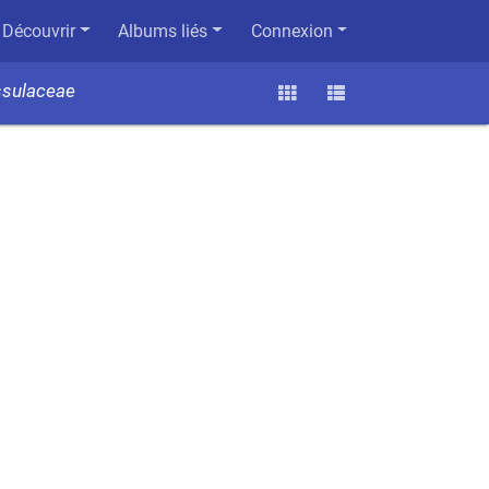
Découvrir
Albums liés
Connexion
ssulaceae