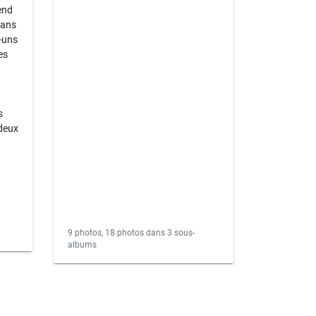
end
dans
-uns
es
s
deux
9 photos, 18 photos dans 3 sous-
albums