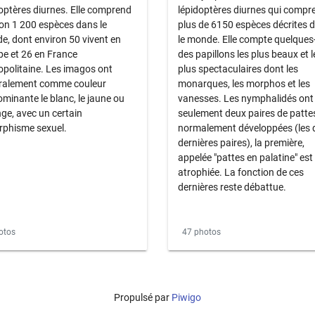
optères diurnes. Elle comprend
lépidoptères diurnes qui compr
on 1 200 espèces dans le
plus de 6150 espèces décrites 
, dont environ 50 vivent en
le monde. Elle compte quelques
pe et 26 en France
des papillons les plus beaux et l
politaine. Les imagos ont
plus spectaculaires dont les
ralement comme couleur
monarques, les morphos et les
minante le blanc, le jaune ou
vanesses. Les nymphalidés ont
nge, avec un certain
seulement deux paires de patte
rphisme sexuel.
normalement développées (les 
dernières paires), la première,
appelée "pattes en palatine" est
atrophiée. La fonction de ces
dernières reste débattue.
otos
47 photos
Propulsé par
Piwigo