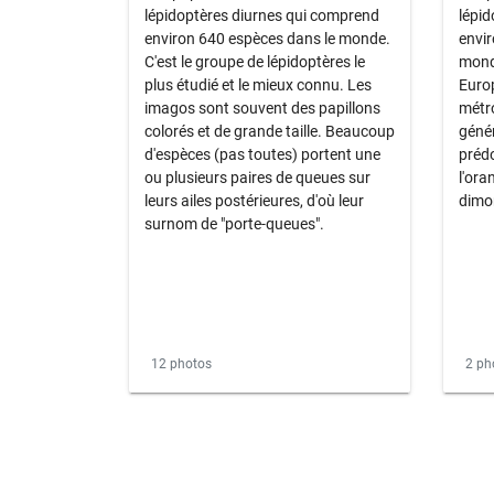
lépidoptères diurnes qui comprend
lépid
environ 640 espèces dans le monde.
envir
C'est le groupe de lépidoptères le
monde
plus étudié et le mieux connu. Les
Euro
imagos sont souvent des papillons
métro
colorés et de grande taille. Beaucoup
géné
d'espèces (pas toutes) portent une
prédo
ou plusieurs paires de queues sur
l'ora
leurs ailes postérieures, d'où leur
dimo
surnom de "porte-queues".
12 photos
2 ph