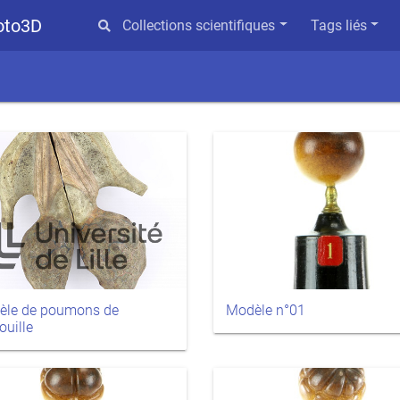
hoto3D
Collections scientifiques
Tags liés
èle de poumons de
Modèle n°01
ouille