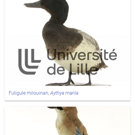
Fuligule milouinan,
Aythya marila