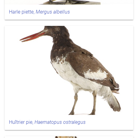
Harle piette,
Mergus albellus
Huîtrier pie,
Haematopus ostralegus