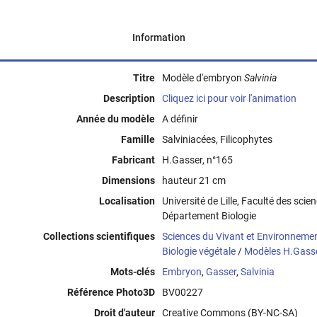
Information
Titre
Modèle d'embryon
Salvinia
Description
Cliquez ici pour voir l'animation
Année du modèle
A définir
Famille
Salviniacées, Filicophytes
Fabricant
H.Gasser, n°165
Dimensions
hauteur 21 cm
Localisation
Université de Lille, Faculté des scie
Département Biologie
Collections scientifiques
Sciences du Vivant et Environneme
Biologie végétale
/
Modèles H.Gass
Mots-clés
Embryon
,
Gasser
,
Salvinia
Référence Photo3D
BV00227
Droit d'auteur
Creative Commons (BY-NC-SA)