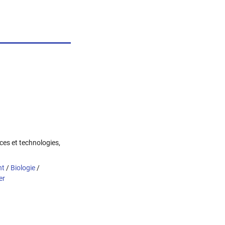
nces et technologies,
nt
/
Biologie
/
er