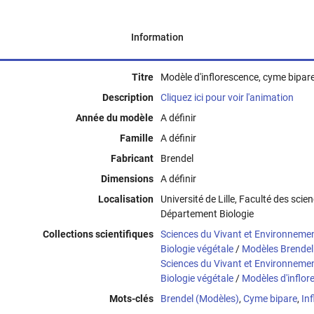
Information
Titre
Modèle d'inflorescence, cyme bipar
Description
Cliquez ici pour voir l'animation
Année du modèle
A définir
Famille
A définir
Fabricant
Brendel
Dimensions
A définir
Localisation
Université de Lille, Faculté des scie
Département Biologie
Collections scientifiques
Sciences du Vivant et Environneme
Biologie végétale
/
Modèles Brendel
Sciences du Vivant et Environneme
Biologie végétale
/
Modèles d'inflor
Mots-clés
Brendel (Modèles)
,
Cyme bipare
,
In