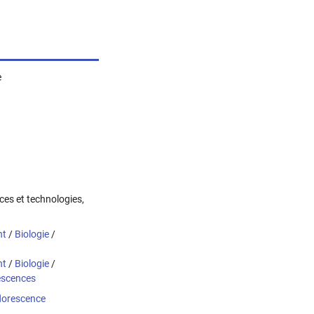
e
nces et technologies,
nt
/
Biologie
/
nt
/
Biologie
/
escences
florescence