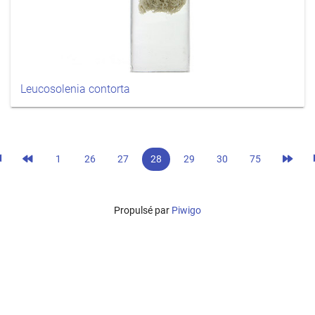
Leucosolenia contorta
1
26
27
28
29
30
75
Propulsé par
Piwigo