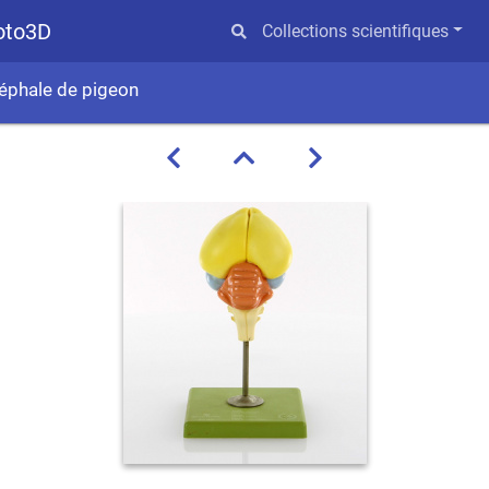
hoto3D
Collections scientifiques
éphale de pigeon