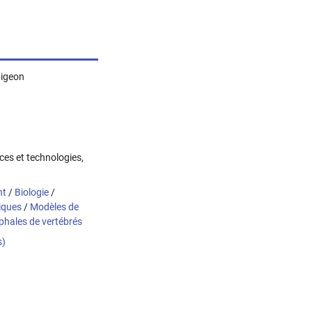
pigeon
nces et technologies,
nt
/
Biologie
/
iques
/
Modèles de
hales de vertébrés
s)