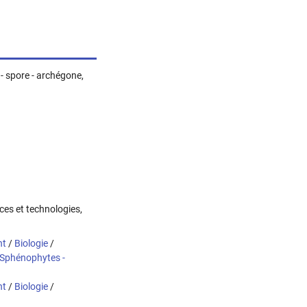
- spore - archégone,
nces et technologies,
nt
/
Biologie
/
Sphénophytes -
nt
/
Biologie
/