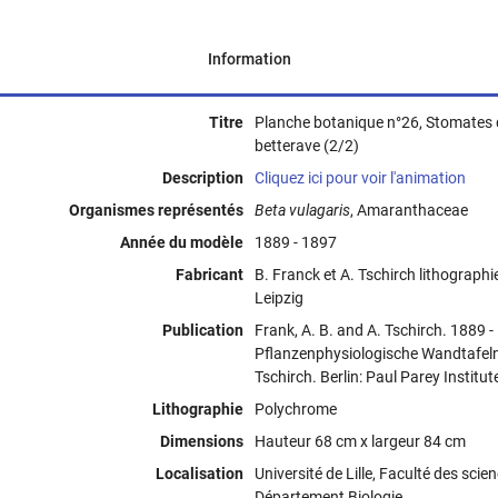
Information
Titre
Planche botanique n°26, Stomates d
betterave (2/2)
Description
Cliquez ici pour voir l'animation
Organismes représentés
Beta vulagaris
, Amaranthaceae
Année du modèle
1889 - 1897
Fabricant
B. Franck et A. Tschirch lithographi
Leipzig
Publication
Frank, A. B. and A. Tschirch. 1889 -
Pflanzenphysiologische Wandtafel
Tschirch. Berlin: Paul Parey Institute
Lithographie
Polychrome
Dimensions
Hauteur 68 cm x largeur 84 cm
Localisation
Université de Lille, Faculté des scie
Département Biologie