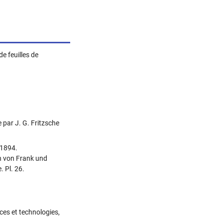
e feuilles de
e par J. G. Fritzsche
 1894.
n von Frank und
. Pl. 26.
nces et technologies,