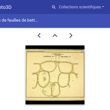
hoto3D
Collections scientifiques
euilles de betterave (2/2)