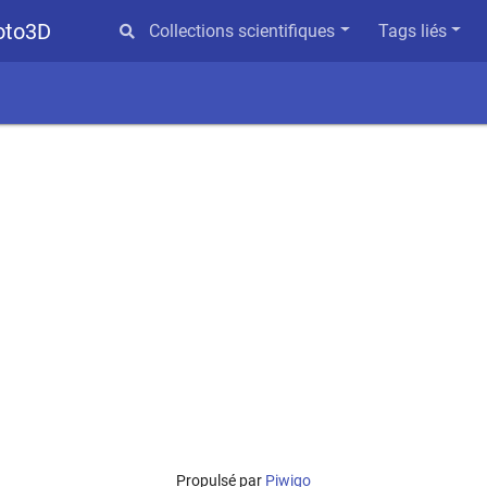
hoto3D
Collections scientifiques
Tags liés
Propulsé par
Piwigo