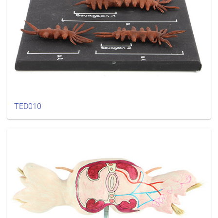
TED010