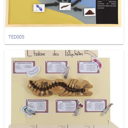
TED005