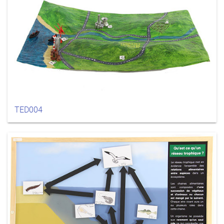
TED004