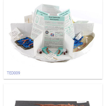
TED009