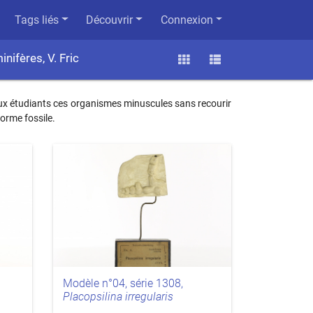
Tags liés
Découvrir
Connexion
nifères, V. Fric
 aux étudiants ces organismes minuscules sans recourir
forme fossile.
Modèle n°04, série 1308,
Placopsilina irregularis