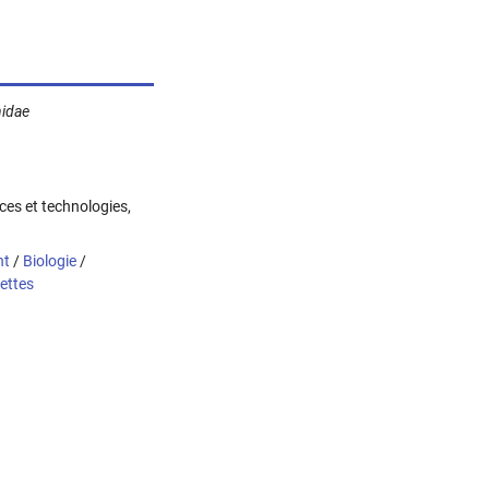
idae
nces et technologies,
nt
/
Biologie
/
ettes