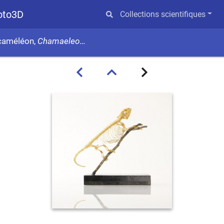
hoto3D
Collections scientifiques
 caméléon,
Chamaeleonidae