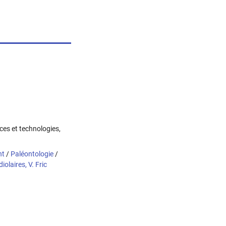
nces et technologies,
nt
/
Paléontologie
/
olaires, V. Fric