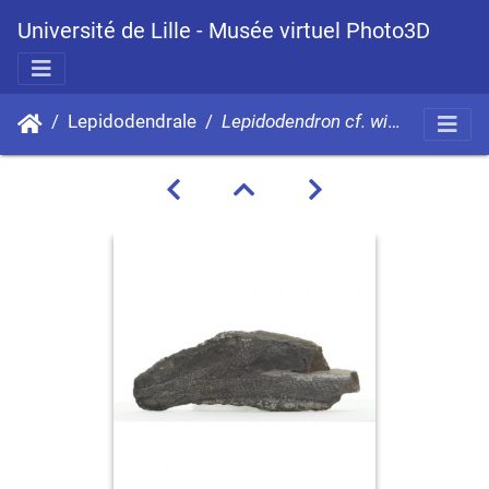
Université de Lille - Musée virtuel Photo3D
Lepidodendrale
Lepidodendron cf. wingfieldesnsis