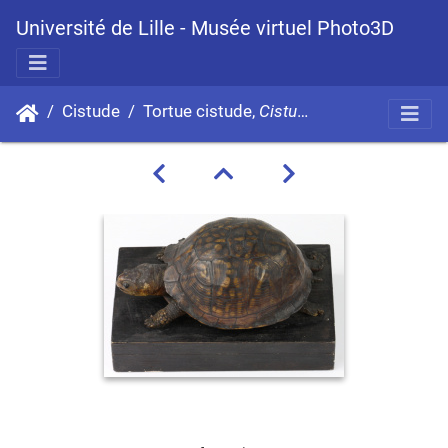
Université de Lille - Musée virtuel Photo3D
Cistude
Tortue cistude,
Cistudo carolina