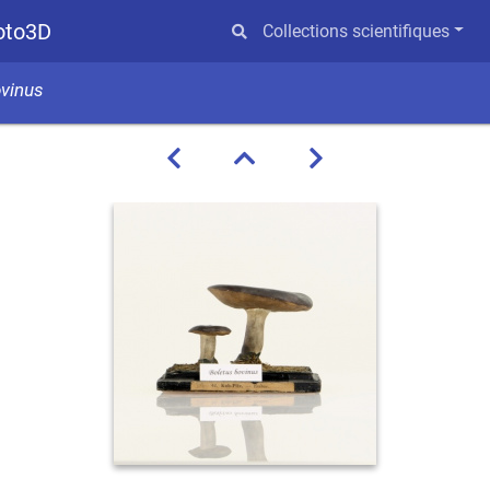
hoto3D
Collections scientifiques
ovinus