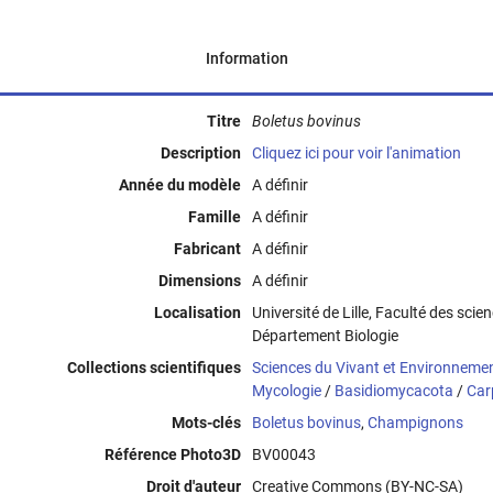
Information
Titre
Boletus bovinus
Description
Cliquez ici pour voir l'animation
Année du modèle
A définir
Famille
A définir
Fabricant
A définir
Dimensions
A définir
Localisation
Université de Lille, Faculté des scie
Département Biologie
Collections scientifiques
Sciences du Vivant et Environneme
Mycologie
/
Basidiomycacota
/
Car
Mots-clés
Boletus bovinus
,
Champignons
Référence Photo3D
BV00043
Droit d'auteur
Creative Commons (BY-NC-SA)