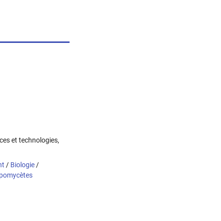
nces et technologies,
nt
/
Biologie
/
pomycètes