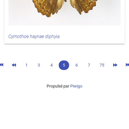
Cymothoe haynae diphyia
1
3
4
5
6
7
75
Propulsé par
Piwigo