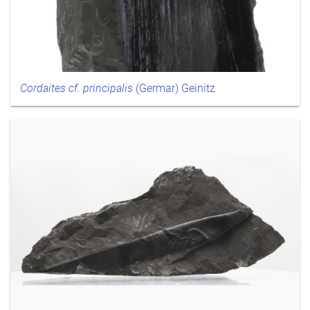
Cordaites cf. principalis
(Germar) Geinitz