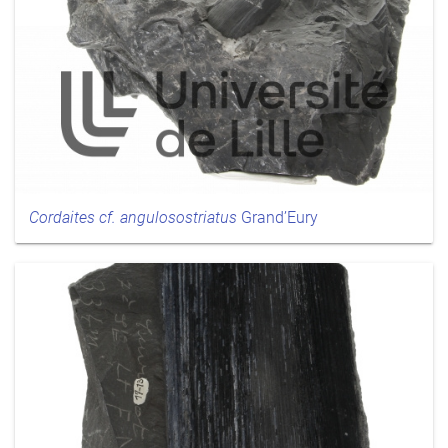
Cordaites cf. angulosostriatus
Grand’Eury